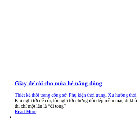
Giầy đế cói cho mùa hè năng động
Thiết kế thời trang công sở
,
Phụ kiện thời trang
,
Xu hướng thời
Khi nghĩ tới đế cói, tôi nghĩ tới những đôi dép mềm mại, đi k
thì chỉ một lần là “đi tong”
Read More