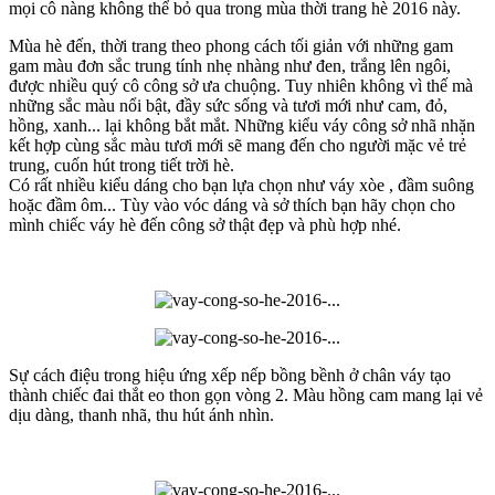
mọi cô nàng không thể bỏ qua trong mùa thời trang hè 2016 này.
Mùa hè đến, thời trang theo phong cách tối giản với những gam
gam màu đơn sắc trung tính nhẹ nhàng như đen, trắng lên ngôi,
được nhiều quý cô công sở ưa chuộng. Tuy nhiên không vì thế mà
những sắc màu nổi bật, đầy sức sống và tươi mới như cam, đỏ,
hồng, xanh... lại không bắt mắt. Những kiểu váy công sở nhã nhặn
kết hợp cùng sắc màu tươi mới sẽ mang đến cho người mặc vẻ trẻ
trung, cuốn hút trong tiết trời hè.
Có rất nhiều kiểu dáng cho bạn lựa chọn như váy xòe , đầm suông
hoặc đầm ôm... Tùy vào vóc dáng và sở thích bạn hãy chọn cho
mình chiếc váy hè đến công sở thật đẹp và phù hợp nhé.
Sự cách điệu trong hiệu ứng xếp nếp bồng bềnh ở chân váy tạo
thành chiếc đai thắt eo thon gọn vòng 2. Màu hồng cam mang lại vẻ
dịu dàng, thanh nhã, thu hút ánh nhìn.