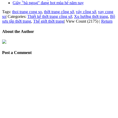
Giày "bà ngoại" đang hot mùa hè năm nay
Tags:
thoi trang cong so
,
thời trang công sở
,
váy công sở
,
vay cong
so
|
Categories:
Thiết kế thời trang công sở
,
Xu hướng thời trang
,
Bộ
sưu tập thời trang
,
Thế giới thời trang
|
View Count (2175)
|
Return
About the Author
Post a Comment