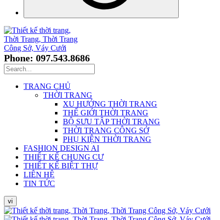
Phone: 097.543.8686
TRANG CHỦ
THỜI TRANG
XU HƯỚNG THỜI TRANG
THẾ GIỚI THỜI TRANG
BỘ SƯU TẬP THỜI TRANG
THỜI TRANG CÔNG SỞ
PHỤ KIỆN THỜI TRANG
FASHION DESIGN AI
THIẾT KẾ CHUNG CƯ
THIẾT KẾ BIỆT THỰ
LIÊN HỆ
TIN TỨC
vi