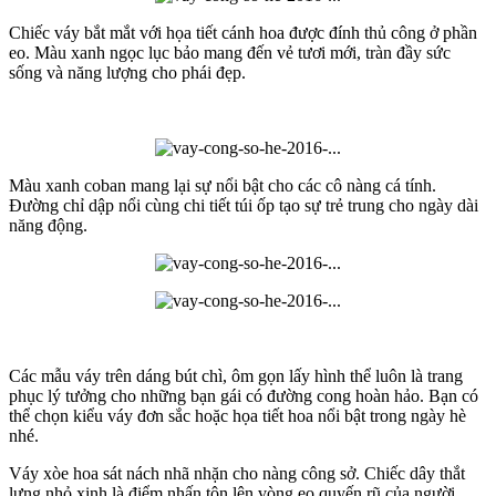
Chiếc váy bắt mắt với họa tiết cánh hoa được đính thủ công ở phần
eo. Màu xanh ngọc lục bảo mang đến vẻ tươi mới, tràn đầy sức
sống và năng lượng cho phái đẹp.
Màu xanh coban mang lại sự nổi bật cho các cô nàng cá tính.
Đường chỉ dập nổi cùng chi tiết túi ốp tạo sự trẻ trung cho ngày dài
năng động.
Các mẫu váy trên dáng bút chì, ôm gọn lấy hình thể luôn là trang
phục lý tưởng cho những bạn gái có đường cong hoàn hảo. Bạn có
thể chọn kiểu váy đơn sắc hoặc họa tiết hoa nổi bật trong ngày hè
nhé.
Váy xòe hoa sát nách nhã nhặn cho nàng công sở. Chiếc dây thắt
lưng nhỏ xinh là điểm nhấn tôn lên vòng eo quyến rũ của người