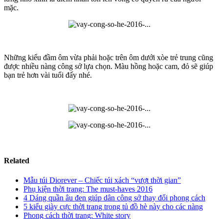
mặc.
Những kiểu đầm ôm vừa phải hoặc trên ôm dưới xòe trẻ trung cũng
được nhiều nàng công sở lựa chọn. Màu hồng hoặc cam, đỏ sẽ giúp
bạn trẻ hơn vài tuổi đấy nhé.
Related
Mẫu túi Diorever – Chiếc túi xách “vượt thời gian”
Phụ kiện thời trang: The must-haves 2016
4 Dáng quần âu đen giúp dân công sở thay đổi phong cách
5 kiểu giày cực thời trang trong tủ đồ hè này cho các nàng
Phong cách thời trang: White story