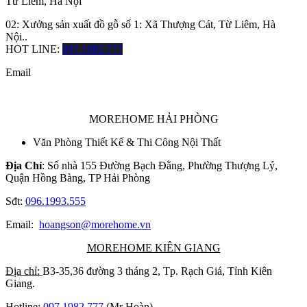
Từ Liêm, Hà Nội
02: Xưởng sản xuất đồ gỗ số 1: Xã Thượng Cát, Từ Liêm, Hà
Nội..
HOT LINE:
097.1982.777
Email
MOREHOME HẢI PHÒNG
Văn Phòng Thiết Kế & Thi Công Nội Thất
Địa Chỉ
: Số nhà 155 Đường Bạch Đằng, Phường Thượng Lý,
Quận Hồng Bàng, TP Hải Phòng
Sđt:
096.1993.555
Email:
hoangson@morehome.vn
MOREHOME KIÊN GIANG
Địa chỉ:
B3-35,36 đường 3 tháng 2, Tp. Rạch Giá, Tỉnh Kiên
Giang.
Hotline:
097.1982.777
(Mr Hoàn)