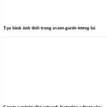
Tạo hình ảnh thời trang avant-garde tương lai
Create a minimalist artwork featuring a front view