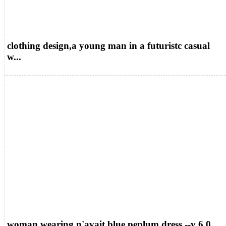
clothing design,a young man in a futuristc casual
w...
woman wearing n'avait blue peplum dress --v 6.0...