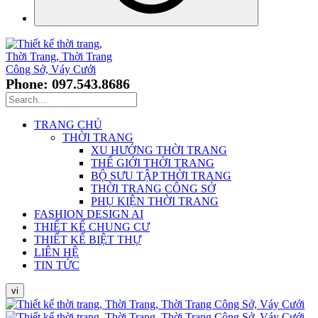
Phone: 097.543.8686
TRANG CHỦ
THỜI TRANG
XU HƯỚNG THỜI TRANG
THẾ GIỚI THỜI TRANG
BỘ SƯU TẬP THỜI TRANG
THỜI TRANG CÔNG SỞ
PHỤ KIỆN THỜI TRANG
FASHION DESIGN AI
THIẾT KẾ CHUNG CƯ
THIẾT KẾ BIỆT THỰ
LIÊN HỆ
TIN TỨC
vi