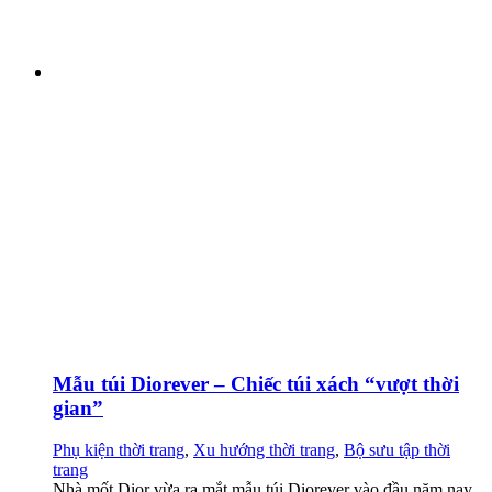
Mẫu túi Diorever – Chiếc túi xách “vượt thời
gian”
Phụ kiện thời trang
,
Xu hướng thời trang
,
Bộ sưu tập thời
trang
Nhà mốt Dior vừa ra mắt mẫu túi Diorever vào đầu năm nay