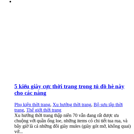
5 kiểu giày cực thời trang trong tủ đồ hè này
cho các nàng
Phụ kiện thời trang
,
Xu hướng thời trang
,
Bộ sưu tập thời
trang
,
Thế giới thời trang
Xu hướng thời trang thập niên 70 vẫn đang rất được ưa
chuộng với quần ống loe, những items có chi tiết tua rua, và
bây giờ là cả những đôi giày mules (giày gót mở, không quai)
vớ...