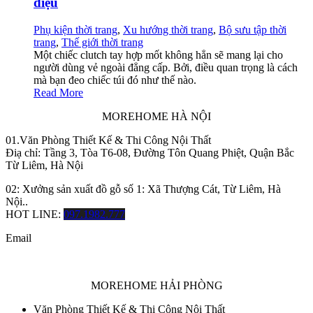
điệu
Phụ kiện thời trang
,
Xu hướng thời trang
,
Bộ sưu tập thời
trang
,
Thế giới thời trang
Một chiếc clutch tay hợp mốt không hẳn sẽ mang lại cho
người dùng vẻ ngoài đẳng cấp. Bởi, điều quan trọng là cách
mà bạn đeo chiếc túi đó như thế nào.
Read More
MOREHOME HÀ NỘI
01.Văn Phòng Thiết Kế & Thi Công Nội Thất
Điạ chỉ: Tầng 3, Tòa T6-08, Đường Tôn Quang Phiệt, Quận Bắc
Từ Liêm, Hà Nội
02: Xưởng sản xuất đồ gỗ số 1: Xã Thượng Cát, Từ Liêm, Hà
Nội..
HOT LINE:
097.1982.777
Email
MOREHOME HẢI PHÒNG
Văn Phòng Thiết Kế & Thi Công Nội Thất