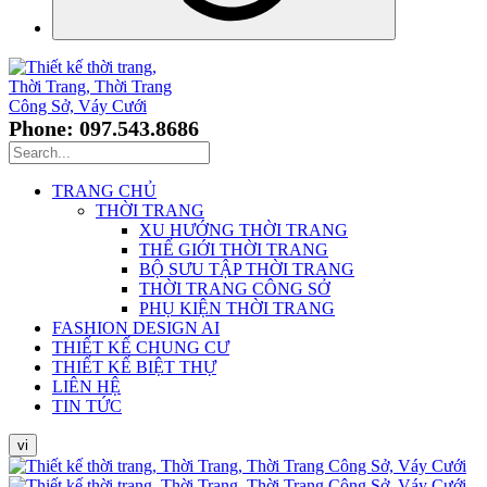
Phone: 097.543.8686
TRANG CHỦ
THỜI TRANG
XU HƯỚNG THỜI TRANG
THẾ GIỚI THỜI TRANG
BỘ SƯU TẬP THỜI TRANG
THỜI TRANG CÔNG SỞ
PHỤ KIỆN THỜI TRANG
FASHION DESIGN AI
THIẾT KẾ CHUNG CƯ
THIẾT KẾ BIỆT THỰ
LIÊN HỆ
TIN TỨC
vi