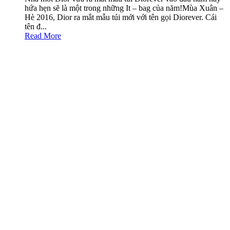
hứa hẹn sẽ là một trong những It – bag của năm!Mùa Xuân –
Hè 2016, Dior ra mắt mẫu túi mới với tên gọi Diorever. Cái
tên đ...
Read More