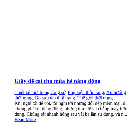
Giầy đế cói cho mùa hè năng động
Thiết kế thời trang công sở
,
Phụ kiện thời trang
,
Xu hướng
thời trang
,
Bộ sưu tập thời trang
,
Thế giới thời trang
Khi nghĩ tới đế cói, tôi nghĩ tới những đôi dép mềm mại, đi
không phát ra tiếng động, nhưng thực tế lại chẳng mấy hữu
dụng. Chúng rất nhanh hỏng sau vài ba lần sử dụng, và n...
Read More