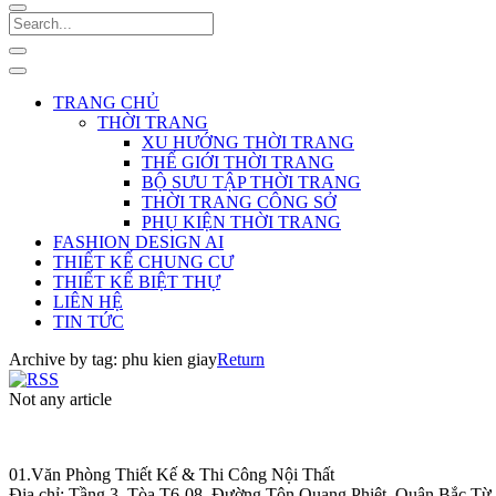
TRANG CHỦ
THỜI TRANG
XU HƯỚNG THỜI TRANG
THẾ GIỚI THỜI TRANG
BỘ SƯU TẬP THỜI TRANG
THỜI TRANG CÔNG SỞ
PHỤ KIỆN THỜI TRANG
FASHION DESIGN AI
THIẾT KẾ CHUNG CƯ
THIẾT KẾ BIỆT THỰ
LIÊN HỆ
TIN TỨC
Archive by tag:
phu kien giay
Return
Not any article
01.Văn Phòng Thiết Kế & Thi Công Nội Thất
Điạ chỉ: Tầng 3, Tòa T6-08, Đường Tôn Quang Phiệt, Quận Bắc Từ