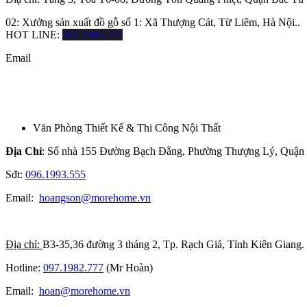
02: Xưởng sản xuất đồ gỗ số 1: Xã Thượng Cát, Từ Liêm, Hà Nội..
HOT LINE:
097.1982.777
Email
Văn Phòng Thiết Kế & Thi Công Nội Thất
Địa Chỉ
: Số nhà 155 Đường Bạch Đằng, Phường Thượng Lý, Quận
Sđt:
096.1993.555
Email:
hoangson@morehome.vn
Địa chỉ:
B3-35,36 đường 3 tháng 2, Tp. Rạch Giá, Tỉnh Kiên Giang.
Hotline:
097.1982.777
(Mr Hoàn)
Email:
hoan@morehome.vn