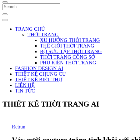
TRANG CHỦ
THỜI TRANG
XU HƯỚNG THỜI TRANG
THẾ GIỚI THỜI TRANG
BỘ SƯU TẬP THỜI TRANG
THỜI TRANG CÔNG SỞ
PHỤ KIỆN THỜI TRANG
FASHION DESIGN AI
THIẾT KẾ CHUNG CƯ
THIẾT KẾ BIỆT THỰ
LIÊN HỆ
TIN TỨC
THIẾT KẾ THỜI TRANG AI
Retrun
Váy cưới couture trắng tinh khôi với chi